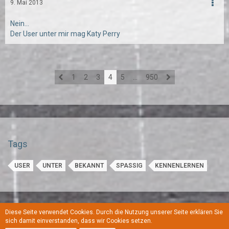
9. Mai 2013
Nein...
Der User unter mir mag Katy Perry
1
2
3
4
5
…
950
Tags
USER
UNTER
BEKANNT
SPASSIG
KENNENLERNEN
Diese Seite verwendet Cookies. Durch die Nutzung unserer Seite erklären Sie
Regeln
Datenschutzerklärung
Kontakt
Impressum
sich damit einverstanden, dass wir Cookies setzen.