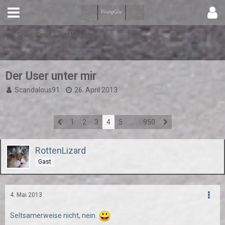
Spiel, Spaß und Unfug
Der User unter mir
Scandalous91
26. April 2013
1
2
3
4
5
…
950
RottenLizard
Gast
4. Mai 2013
Seltsamerweise nicht, nein.