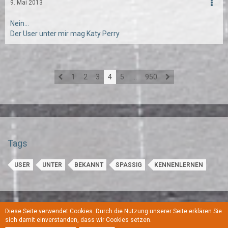
9. Mai 2013
Nein...
Der User unter mir mag Katy Perry
1
2
3
4
5
…
950
Tags
USER
UNTER
BEKANNT
SPASSIG
KENNENLERNEN
Diese Seite verwendet Cookies. Durch die Nutzung unserer Seite erklären Sie
Regeln
Datenschutzerklärung
Kontakt
Impressum
sich damit einverstanden, dass wir Cookies setzen.