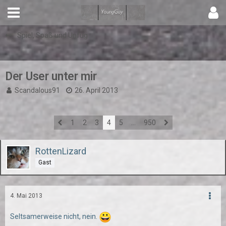
Spiel, Spaß und Unfug
Der User unter mir
Scandalous91
26. April 2013
1
2
3
4
5
…
950
RottenLizard
Gast
4. Mai 2013
Seltsamerweise nicht, nein.