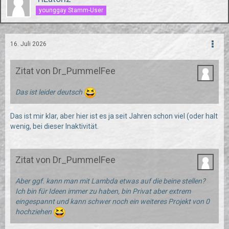
younggay Stamm-User
16. Juli 2026
Zitat von Dr_PummelFee
Das ist leider deutsch
Das ist mir klar, aber hier ist es ja seit Jahren schon viel (oder halt
wenig, bei dieser Inaktivität.
Zitat von Dr_PummelFee
Aber ggf. kann man mit Lambda etwas auf die beine stellen?
Ich bin für Ideen immer zu haben, bin Privat aber extrem
eingespannt und kann schwer noch ein weiteres Projekt von 0
hochziehen