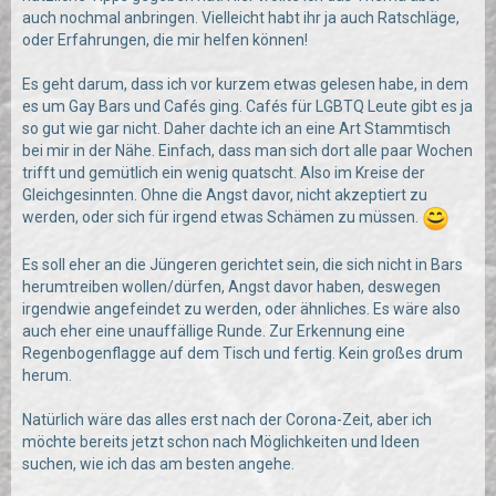
auch nochmal anbringen. Vielleicht habt ihr ja auch Ratschläge,
oder Erfahrungen, die mir helfen können!
Es geht darum, dass ich vor kurzem etwas gelesen habe, in dem
es um Gay Bars und Cafés ging. Cafés für LGBTQ Leute gibt es ja
so gut wie gar nicht. Daher dachte ich an eine Art Stammtisch
bei mir in der Nähe. Einfach, dass man sich dort alle paar Wochen
trifft und gemütlich ein wenig quatscht. Also im Kreise der
Gleichgesinnten. Ohne die Angst davor, nicht akzeptiert zu
werden, oder sich für irgend etwas Schämen zu müssen.
Es soll eher an die Jüngeren gerichtet sein, die sich nicht in Bars
herumtreiben wollen/dürfen, Angst davor haben, deswegen
irgendwie angefeindet zu werden, oder ähnliches. Es wäre also
auch eher eine unauffällige Runde. Zur Erkennung eine
Regenbogenflagge auf dem Tisch und fertig. Kein großes drum
herum.
Natürlich wäre das alles erst nach der Corona-Zeit, aber ich
möchte bereits jetzt schon nach Möglichkeiten und Ideen
suchen, wie ich das am besten angehe.