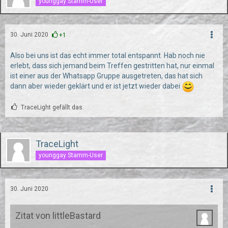
younggay Stamm-User
30. Juni 2020
+1
Also bei uns ist das echt immer total entspannt. Hab noch nie
erlebt, dass sich jemand beim Treffen gestritten hat, nur einmal
ist einer aus der Whatsapp Gruppe ausgetreten, das hat sich
dann aber wieder geklärt und er ist jetzt wieder dabei
TraceLight gefällt das.
TraceLight
younggay Stamm-User
30. Juni 2020
Zitat von littleBastard