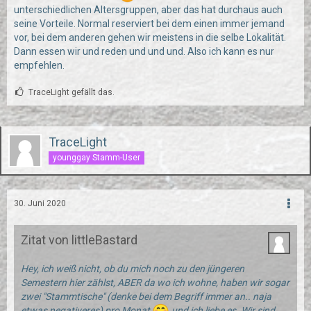
unterschiedlichen Altersgruppen, aber das hat durchaus auch
seine Vorteile. Normal reserviert bei dem einen immer jemand
vor, bei dem anderen gehen wir meistens in die selbe Lokalität.
Dann essen wir und reden und und und. Also ich kann es nur
empfehlen.
TraceLight gefällt das.
TraceLight
younggay Stamm-User
30. Juni 2020
Zitat von littleBastard
Hey, ich weiß nicht, ob du mich noch zu den jüngeren
Semestern hier zählst, ABER da wo ich wohne, haben wir sogar
zwei "Stammtische" (denke bei dem Begriff immer an.. naja
etwas negativeres) pro Monat
und ich liebe es. Wir sind