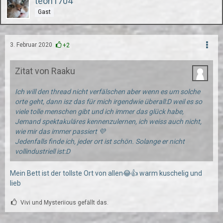
teon1704
Gast
3. Februar 2020
+2
Zitat von Raaku
Ich will den thread nicht verfälschen aber wenn es um solche
orte geht, dann isz das für mich irgendwie überall:D weil es so
viele tolle menschen gibt und ich immer das glück habe,
Jemand spektakuläres kennenzulernen, ich weiss auch nicht,
wie mir das immer passiert 💜
Jedenfalls finde ich, jeder ort ist schön. Solange er nicht
vollindustriell ist:D
Mein Bett ist der tollste Ort von allen😂👍 warm kuschelig und
lieb
Vivi und Mysteriious gefällt das.