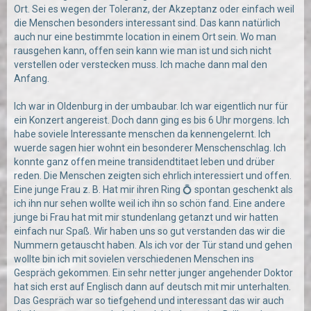
Ort. Sei es wegen der Toleranz, der Akzeptanz oder einfach weil
die Menschen besonders interessant sind. Das kann natürlich
auch nur eine bestimmte location in einem Ort sein. Wo man
rausgehen kann, offen sein kann wie man ist und sich nicht
verstellen oder verstecken muss. Ich mache dann mal den
Anfang.
Ich war in Oldenburg in der umbaubar. Ich war eigentlich nur für
ein Konzert angereist. Doch dann ging es bis 6 Uhr morgens. Ich
habe soviele Interessante menschen da kennengelernt. Ich
wuerde sagen hier wohnt ein besonderer Menschenschlag. Ich
konnte ganz offen meine transidendtitaet leben und drüber
reden. Die Menschen zeigten sich ehrlich interessiert und offen.
Eine junge Frau z. B. Hat mir ihren Ring 💍 spontan geschenkt als
ich ihn nur sehen wollte weil ich ihn so schön fand. Eine andere
junge bi Frau hat mit mir stundenlang getanzt und wir hatten
einfach nur Spaß. Wir haben uns so gut verstanden das wir die
Nummern getauscht haben. Als ich vor der Tür stand und gehen
wollte bin ich mit sovielen verschiedenen Menschen ins
Gespräch gekommen. Ein sehr netter junger angehender Doktor
hat sich erst auf Englisch dann auf deutsch mit mir unterhalten.
Das Gespräch war so tiefgehend und interessant das wir auch