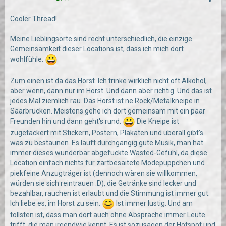
Cooler Thread!
Meine Lieblingsorte sind recht unterschiedlich, die einzige
Gemeinsamkeit dieser Locations ist, dass ich mich dort
wohlfühle.
Zum einen ist da das Horst. Ich trinke wirklich nicht oft Alkohol,
aber wenn, dann nur im Horst. Und dann aber richtig. Und das ist
jedes Mal ziemlich rau. Das Horst ist ne Rock/Metalkneipe in
Saarbrücken. Meistens gehe ich dort gemeinsam mit ein paar
Freunden hin und dann geht's rund.
Die Kneipe ist
zugetackert mit Stickern, Postern, Plakaten und überall gibt's
was zu bestaunen. Es läuft durchgängig gute Musik, man hat
immer dieses wunderbar abgefuckte Wasted-Gefühl, da diese
Location einfach nichts für zartbesaitete Modepüppchen und
piekfeine Anzugträger ist (dennoch wären sie willkommen,
würden sie sich reintrauen :D), die Getränke sind lecker und
bezahlbar, rauchen ist erlaubt und die Stimmung ist immer gut.
Ich liebe es, im Horst zu sein.
Ist immer lustig. Und am
tollsten ist, dass man dort auch ohne Absprache immer Leute
trifft, die man irgendwie kennt. Es ist sozusagen der Hotspot und