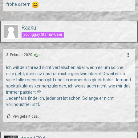
frohe ostern
Raaku
younggay Stamm-User
3. Februar 2020
+1
Ich will den thread nicht verfälschen aber wenn es um solche
orte geht, dann isz das für mich irgendwie überall:D weil es so
viele tolle menschen gibt und ich immer das glück habe, Jemand
spektakuläres kennenzulernen, ich weiss auch nicht, wie mir das
immer passiert 💜
Jedenfalls finde ich, jeder ort ist schön. Solange er nicht
vollindustriell ist:D
Vivi gefällt das.