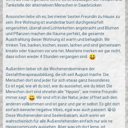
Tankstelle der alternativen Menschen in Saarbrücken.
Ansonsten liebe ich es, bei meiner besten Freundin zu Hause zu
sein. Ihre Wohnung ist wunderbar bunt durchgewürfelt
eingerichtet, überall sind Lichterketten angebracht und Blumen
und Pflanzen machen die Räume perfekt, die gesamte
Ausstrahlung dieser Wohnung ist warm und behaglich. Wir
trinken Tee, backen, kochen, essen, lachen und sind gemeinsam
kreativ oder träumen vor uns hin. Meistens merken wir gar nicht,
dass schon wieder 4 Stunden vergangen sind.
Außerdem lieber ich die Wochenendseminare der
Gestalttherapieausbildung, die ich seit August mache. Die
Menschen dort sind jeder für sich etwas ganz besonderes.
Es ist egal, wie alt du bist, wie du aussiehst, wie du lebst. Die
Menschen dort sind ohnehin alle "Hippies", wie meine Freundin
immer sagt.
Wir sind oft in der Natur, jeder öffnet sich den
anderen vollkommen und ist ganz und gar er selbst. Es gibt dort
einfach keinerlei negative Vibes, egal was auch passiert. 😁😃
Diese Wochenenden sind Seelenbalsam, auch wenn wir
wahrscheinlich für alle Außenstehenden einfach nur wie ne
Hippiecommunity aussehen. Aber was ich dort lerne, ist