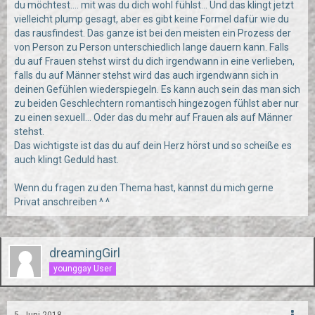
du möchtest.... mit was du dich wohl fühlst... Und das klingt jetzt
vielleicht plump gesagt, aber es gibt keine Formel dafür wie du
das rausfindest. Das ganze ist bei den meisten ein Prozess der
von Person zu Person unterschiedlich lange dauern kann. Falls
du auf Frauen stehst wirst du dich irgendwann in eine verlieben,
falls du auf Männer stehst wird das auch irgendwann sich in
deinen Gefühlen wiederspiegeln. Es kann auch sein das man sich
zu beiden Geschlechtern romantisch hingezogen fühlst aber nur
zu einen sexuell... Oder das du mehr auf Frauen als auf Männer
stehst.
Das wichtigste ist das du auf dein Herz hörst und so scheiße es
auch klingt Geduld hast.
Wenn du fragen zu den Thema hast, kannst du mich gerne
Privat anschreiben ^ ^
dreamingGirl
younggay User