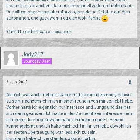
das anfangs brauchen, da man sich schnell verloren fühlen kann.
Du solltest aber nichts überstürzen, lass deine Gefühle auf dich
zukommen, und guck womit du dich wohl fühlst
Ich hoffe dir hilft das ein bisschen
Jody217
younggay User
6. Juni 2018
Also ich war auch mehrere Jahre fest davon überzeugt, lesbisch
zu sein, nachdem ich mich in eine Freundin von mir verliebt habe.
Vorher hatte ich eigentlich nur Interesse and Jungs und das hat
sich dann geändert. Ich hatte in der Zeit echt kein Interesse mehr
an denen, doch irgendwann habe ich meinen nun Ex-Freund
kennengelernt und ich habe mich echt in ihn verliebt, obwohl ich
der festen Überzeugung war, lesbisch zu sein.
Erst dann habe ich verstanden, dass ich bi bin.