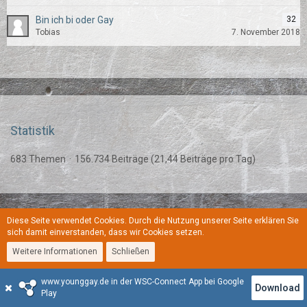
Bin ich bi oder Gay
32
Tobias
7. November 2018
Statistik
683 Themen
156.734 Beiträge (21,44 Beiträge pro Tag)
Diese Seite verwendet Cookies. Durch die Nutzung unserer Seite erklären Sie
Regeln
Datenschutzerklärung
Kontakt
Impressum
sich damit einverstanden, dass wir Cookies setzen.
Weitere Informationen
Schließen
Stil:
YoungGay
www.younggay.de in der WSC-Connect App bei Google
Community-Software:
WoltLab Suite™
Download
Play