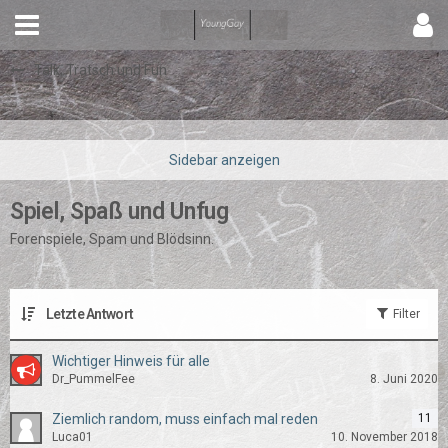
Talk, Tratsch und Fun
Spiel, Spaß und Unfug
Forenspiele, Spam und Blödsinn.
Letzte Antwort
Filter
Wichtiger Hinweis für alle
Dr_PummelFee
8. Juni 2020
Ziemlich random, muss einfach mal reden
11
Luca01
10. November 2018