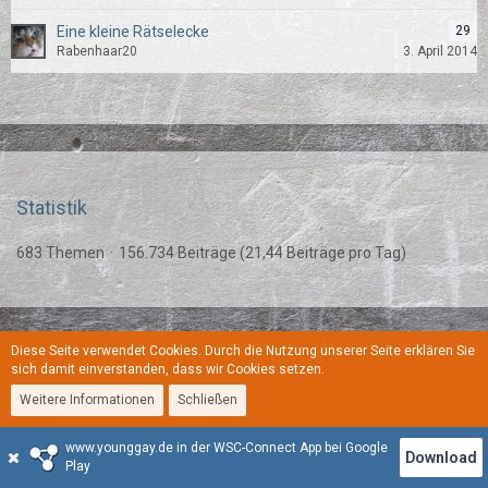
Eine kleine Rätselecke
29
Rabenhaar20
3. April 2014
Statistik
683 Themen
156.734 Beiträge (21,44 Beiträge pro Tag)
Diese Seite verwendet Cookies. Durch die Nutzung unserer Seite erklären Sie
Regeln
Datenschutzerklärung
Kontakt
Impressum
sich damit einverstanden, dass wir Cookies setzen.
Weitere Informationen
Schließen
Stil:
YoungGay
www.younggay.de in der WSC-Connect App bei Google
Community-Software:
WoltLab Suite™
Download
Play