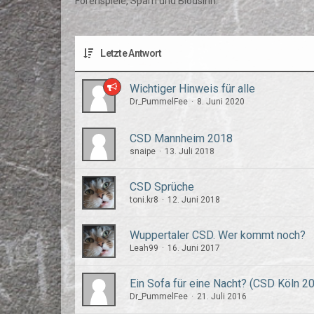
Forenspiele, Spam und Blödsinn.
Letzte Antwort
Wichtiger Hinweis für alle
Dr_PummelFee
8. Juni 2020
CSD Mannheim 2018
snaipe
13. Juli 2018
CSD Sprüche
toni.kr8
12. Juni 2018
Wuppertaler CSD. Wer kommt noch?
Leah99
16. Juni 2017
Ein Sofa für eine Nacht? (CSD Köln 2
Dr_PummelFee
21. Juli 2016