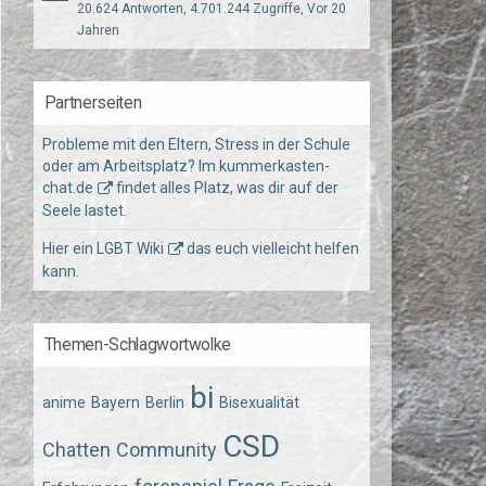
20.624 Antworten, 4.701.244 Zugriffe, Vor 20
Jahren
Partnerseiten
Probleme mit den Eltern, Stress in der Schule
oder am Arbeitsplatz? Im
kummerkasten-
chat.de
findet alles Platz, was dir auf der
Seele lastet.
Hier ein
LGBT Wiki
das euch vielleicht helfen
kann.
Themen-Schlagwortwolke
bi
anime
Bayern
Berlin
Bisexualität
CSD
Chatten
Community