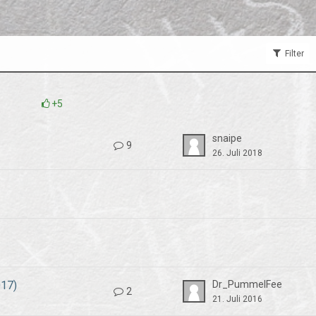
Filter
+5
snaipe
9
26. Juli 2018
017)
Dr_PummelFee
2
21. Juli 2016