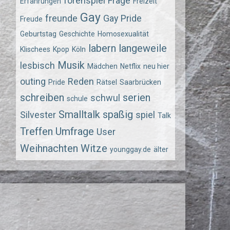
forenspiel
Frage
Erfahrungen
Freizeit
Gay
freunde
Gay Pride
Freude
Geburtstag
Geschichte
Homosexualität
labern
langeweile
Klischees
Kpop
Köln
Musik
lesbisch
Mädchen
Netflix
neu hier
outing
Reden
Pride
Rätsel
Saarbrücken
schreiben
serien
schwul
schule
Smalltalk
spaßig
Silvester
spiel
Talk
Treffen
Umfrage
User
Weihnachten
Witze
younggay.de
älter