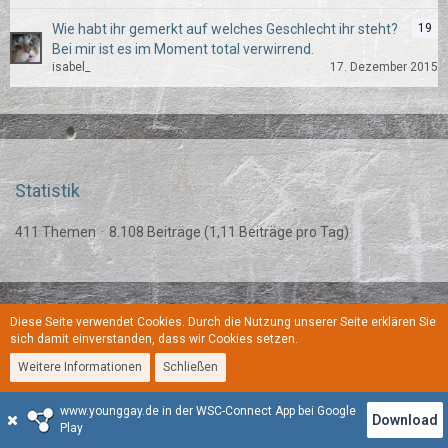
Wie habt ihr gemerkt auf welches Geschlecht ihr steht?
19
Bei mir ist es im Moment total verwirrend.
isabel_
17. Dezember 2015
Statistik
411 Themen
8.108 Beiträge (1,11 Beiträge pro Tag)
Diese Seite verwendet Cookies. Durch die Nutzung unserer Seite erklären Sie
Regeln
Datenschutzerklärung
Kontakt
Impressum
sich damit einverstanden, dass wir Cookies setzen.
Weitere Informationen
Schließen
Stil:
YoungGay
www.younggay.de in der WSC-Connect App bei Google
Community-Software:
WoltLab Suite™
Download
Play