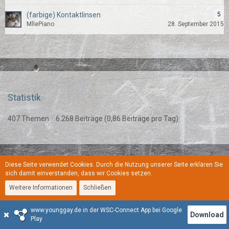
(farbige) Kontaktlinsen
5
MllePiano
28. September 2015
Statistik
407 Themen
6.268 Beiträge (0,86 Beiträge pro Tag)
Diese Seite verwendet Cookies. Durch die Nutzung unserer Seite erklären Sie
Regeln
Datenschutzerklärung
Kontakt
Impressum
sich damit einverstanden, dass wir Cookies setzen.
Weitere Informationen
Schließen
Stil:
YoungGay
www.younggay.de in der WSC-Connect App bei Google
Community-Software:
WoltLab Suite™
Download
Play