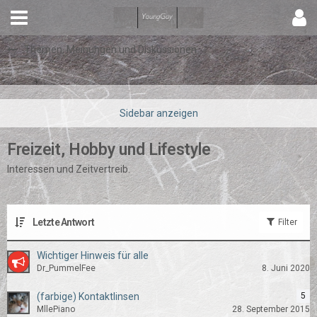
Themen, Meinungen und Diskussionen
Freizeit, Hobby und Lifestyle
Interessen und Zeitvertreib.
Letzte Antwort
Filter
Wichtiger Hinweis für alle
Dr_PummelFee
8. Juni 2020
(farbige) Kontaktlinsen
5
MllePiano
28. September 2015