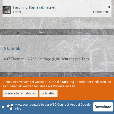
Fasching, Karneval, Fasnet
13
Frank
9. Februar 2013
Statistik
407 Themen
6.268 Beiträge (0,86 Beiträge pro Tag)
Diese Seite verwendet Cookies. Durch die Nutzung unserer Seite erklären Sie
Regeln
Datenschutzerklärung
Kontakt
Impressum
sich damit einverstanden, dass wir Cookies setzen.
Weitere Informationen
Schließen
Stil:
YoungGay
www.younggay.de in der WSC-Connect App bei Google
Community-Software:
WoltLab Suite™
Download
Play