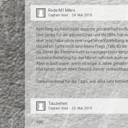
Rode M1 Mikro
Captain Soul
24. Mai 2019
Kein Ding, es freut mich, dass mir jemand helfen/
Und danke für die ganzen Links und die Hilfe, hat mi
aber jetzt habe ich ja eine ungefähre Vorstellung,
Uuund ich hätte noch eine kleine Frage (falls du d
da, damit die Stimme nicht so >ausgepresst< kling
Und eine Halterung für das Mic ist natürlich auch se
Aber is auch super, wenn es sogar 5 Jahre gehalten
Mal sehen, ob ich beim Discord-Server vorbeischau
Danke nochmal für die Tipps, war alles sehr hilfreic
Tauziehen
Captain Soul
23. Mai 2019
100