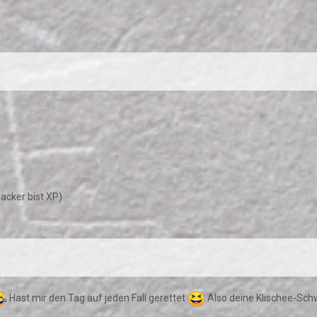
nacker bist XP)
Hast mir den Tag auf jeden Fall gerettet
Also deine Klischee-Schw