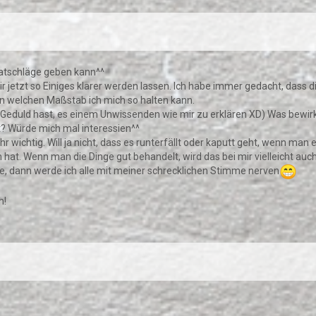
Ratschläge geben kann^^
r jetzt so Einiges klarer werden lassen. Ich habe immer gedacht, dass die
 an welchen Maßstab ich mich so halten kann.
ie Geduld hast, es einem Unwissenden wie mir zu erklären XD) Was bewi
t? Würde mich mal interessien^^
hr wichtig. Will ja nicht, dass es runterfällt oder kaputt geht, wenn ma
 hat. Wenn man die Dinge gut behandelt, wird das bei mir vielleicht auc
e, dann werde ich alle mit meiner schrecklichen Stimme nerven
h!