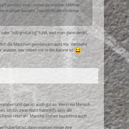
zhaft gemeint sind - zumal die meisten Männer
mer Kontakt besteht. Das dürfte ein ähnlicher
der "toll/großartig" fühlt, weil man dann denkt,
glich die Mädchen gemeinsam aufs Klo. Verstehe
 wüsste, wer neben mir in der Kabine ist
Genitalien und das ist auch gut so. Wenn ein Mensch
n. Ich bin zwar nicht männlich, aber die
en Penis >Hurra!<. Manche stehen bestimmt auch
 Pubertät ist, dann müssen einige ihre