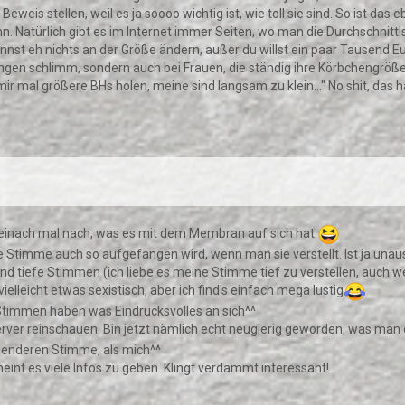
is stellen, weil es ja soooo wichtig ist, wie toll sie sind. So ist das eb
nn. Natürlich gibt es im Internet immer Seiten, wo man die Durchschnitt
u kannst eh nichts an der Größe ändern, außer du willst ein paar Tausend 
Jungen schlimm, sondern auch bei Frauen, die ständig ihre Körbchengröß
ir mal größere BHs holen, meine sind langsam zu klein..." No shit, das h
h einach mal nach, was es mit dem Membran auf sich hat
die Stimme auch so aufgefangen wird, wenn man sie verstellt. Ist ja un
d tiefe Stimmen (ich liebe es meine Stimme tief zu verstellen, auch w
elleicht etwas sexistisch, aber ich find's einfach mega lustig
 Stimmen haben was Eindrucksvolles an sich^^
erver reinschauen. Bin jetzt nämlich echt neugierig geworden, was man 
tzenderen Stimme, als mich^^
eint es viele Infos zu geben. Klingt verdammt interessant!