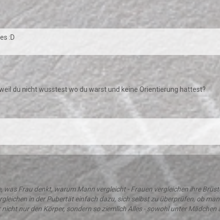
es :D
 weil du nicht wusstest wo du warst und keine Orientierung hattest?
e, was Frau denkt, warum Mann vergleicht - Frauen vergleichen ihre Brüste
gleichen in der Pubertät einfach dazu, sich selbst zu überprüfen, ob man r
r nicht nur den Körper, sondern so ziemlich Alles - sowohl unter Mädchen