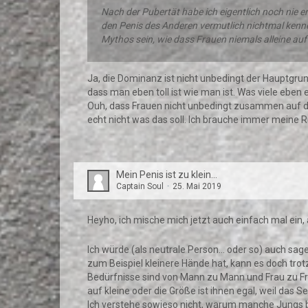
Nach der Pubertät habe ich eigentlich noch nie e
den Penis des Anderen vermutlich nichtmal kennen
Mythos sein, wie dass Frauen niemals alleine auf
Ja, die Dominanz ist nicht unbedingt der Hauptgrun
dass man eben toll ist wie man ist. Was viele eben
Ouh, dass Frauen nicht unbedingt zusammen auf d
echt nicht was das soll. Ich brauche immer meine 
Mein Penis ist zu klein...
Captain Soul
25. Mai 2019
Heyho, ich mische mich jetzt auch einfach mal ein,
Ich würde (als neutrale Person... oder so) auch sag
zum Beispiel kleinere Hände hat, kann es doch trot
Bedürfnisse sind von Mann zu Mann und Frau zu Fr
auf kleine oder die Größe ist ihnen egal, weil das 
Ich verstehe sowieso nicht, warum manche Jungs b