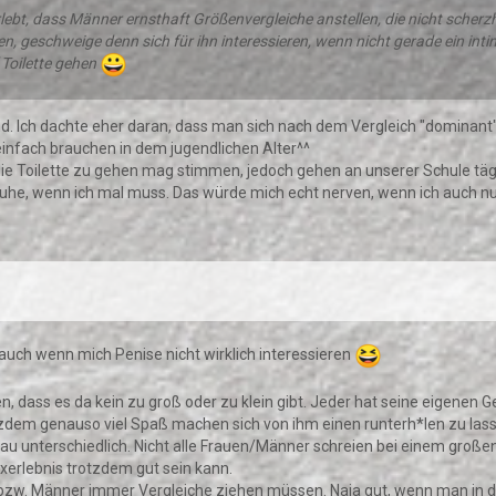
rlebt, dass Männer ernsthaft Größenvergleiche anstellen, die nicht scher
, geschweige denn sich für ihn interessieren, wenn nicht gerade ein inti
 Toilette gehen
d. Ich dachte eher daran, dass man sich nach dem Vergleich "dominant" o
 einfach brauchen in dem jugendlichen Alter^^
ie Toilette zu gehen mag stimmen, jedoch gehen an unserer Schule tä
Ruhe, wenn ich mal muss. Das würde mich echt nerven, wenn ich auch nur
 auch wenn mich Penise nicht wirklich interessieren
en, dass es da kein zu groß oder zu klein gibt. Jeder hat seine eigenen 
zdem genauso viel Spaß machen sich von ihm einen runterh*len zu lasse
au unterschiedlich. Nicht alle Frauen/Männer schreien bei einem groß
Sexerlebnis trotzdem gut sein kann.
zw. Männer immer Vergleiche ziehen müssen. Naja gut, wenn man in der