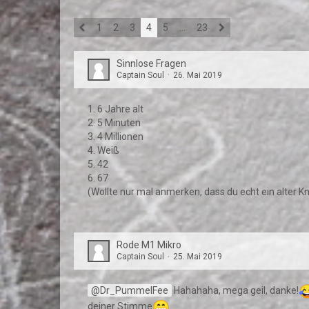
1
2
3
4
5
…
23
Sinnlose Fragen
Captain Soul
26. Mai 2019
1. 6 Jahre alt
2. 5 Minuten
3. 4 Millionen
4. Weiß
5. 42
6. 67
(Wollte nur mal anmerken, dass du echt ein alter K
Rode M1 Mikro
Captain Soul
25. Mai 2019
Dr_PummelFee
Hahahaha, mega geil, danke!
deiner Stimme