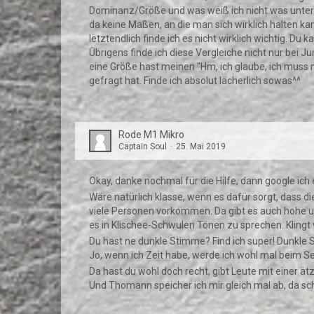
Dominanz/Größe und was weiß ich nicht was unter Bewe
da keine Maßen, an die man sich wirklich halten ka
letztendlich finde ich es nicht wirklich wichtig. D
Übrigens finde ich diese Vergleiche nicht nur bei 
eine Größe hast meinen "Hm, ich glaube, ich muss m
gefragt hat. Finde ich absolut lächerlich sowas^^
Rode M1 Mikro
Captain Soul
25. Mai 2019
Okay, danke nochmal für die Hilfe, dann google ic
Wäre natürlich klasse, wenn es dafür sorgt, dass 
viele Personen vorkommen. Da gibt es auch hohe un
es in Klischee-Schwulen Tönen zu sprechen. Klingt vi
Du hast ne dunkle Stimme? Find ich super! Dunkle
Jo, wenn ich Zeit habe, werde ich wohl mal beim S
Da hast du wohl doch recht, gibt Leute mit einer ä
Und Thomann speicher ich mir gleich mal ab, da sch