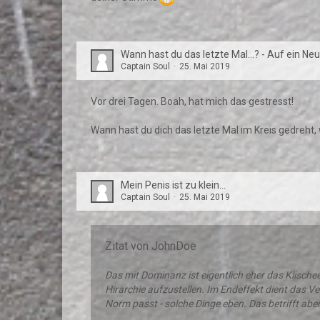
Wann hast du das letzte Mal...? - Auf ein Neu
Captain Soul
25. Mai 2019
Vor drei Tagen. Boah, hat mich das gestresst!
Wann hast du dich das letzte Mal im Kreis gedreht,
Mein Penis ist zu klein...
Captain Soul
25. Mai 2019
Zitat von JohnDoe
Das mit Dominanz ist eigentlich eher das Klische
Hirarchie aufzustellen. Im Endeffekt dient das Ver
Norm passt - solche Dinge eben. Das betrifft abe