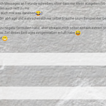
uch Messages an Freunde schreiben, ohne dass mir Ideen ausgehen (ob d
sten auch nett zu mir
ht auch mal was daneben
)
uder abfrage und wahrscheinlich nie selbst brauche (zum Beispiel das 
hier zu negativ formuliert habe, aber ich kann mich selbst einfach extrem 
das Ziel dieses Beitrages einigermaßen erfüllt habe
nt