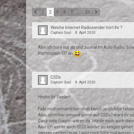
1
2
3
4
5
…
23
Welche Internet Radiosender hört Ihr ?
Captain Soul
8. April 2020
Also ich höre nur ab und zu mal im Auto Radio. Sow
Rammstein-CD an
CSDs
Captain Soul
8. April 2020
Heyho ihr Seelen!
Falls mich jemand hier noch kennt, ja ich lebe tat
Also, geht hier jemand gerne auf CSDs? ward ihr sc
Ganz viele Fragen wären da. Würde mich auch dieses
Also ich werde auch 2020 wieder zu einigen gehen u
ganzen netten Leute. Lasst mich bitte mal wissen, 