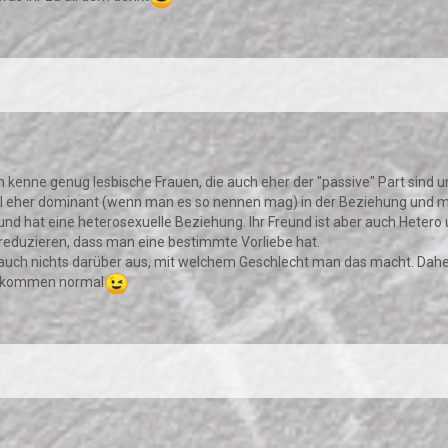
ch kenne genug lesbische Frauen, die auch eher der "passive" Part sind 
el eher dominant (wenn man es so nennen mag) in der Beziehung und m
und hat eine heterosexuelle Beziehung. Ihr Freund ist aber auch Hetero 
f reduzieren, dass man eine bestimmte Vorliebe hat.
h nichts darüber aus, mit welchem Geschlecht man das macht. Daher soll
vollkommen normal