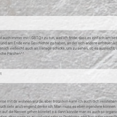
s hat auch immer mit LGBTQ+ zu tun, weil ich finde, dass es einfach am 
n und am Ende eine Geschichte zu haben, an der sich andere erfreuen k
 ich vielleicht auch an Verlage schicke, um zu sehen, ob es ausreicht,
iche Pärchen^^
t
erne mit dir wohnen würde, aber trotzdem kann ich auch dich verstehe
 auch sehr anstrengend denke ich. Man muss es eben irgendwie können. 
 auf die Nerven gehen könntet o.ä dann könnte man es auch so organisi