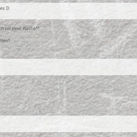
es :D
ich vor einer Woche^^
ühlen?