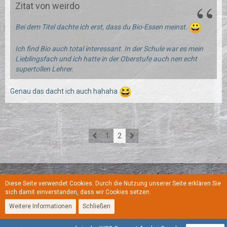
Zitat von weirdo
Bei dem Titel dachte ich erst, dass du Bio-Essen meinst.
Ich find Bio auch total interessant. In der Schule war es mein
Lieblingsfach und ich hatte in der Oberstufe auch nen echt
supertollen Lehrer.
Genau das dacht ich auch hahaha
1
2
Diese Seite verwendet Cookies. Durch die Nutzung unserer Seite erklären Sie
Regeln
Datenschutzerklärung
Kontakt
Impressum
sich damit einverstanden, dass wir Cookies setzen.
Weitere Informationen
Schließen
Stil:
YoungGay