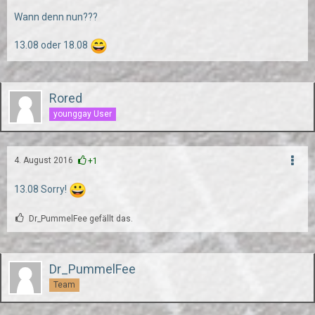
Wann denn nun???
13.08 oder 18.08
Rored
younggay User
4. August 2016
+1
13.08 Sorry!
Dr_PummelFee gefällt das.
Dr_PummelFee
Team