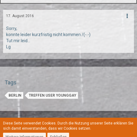
17. August 2016
Sorry,
konnte leider kurzfristig nicht kommen /(-.-)
Tut mir leid...
Lg
Tags
BERLIN
TREFFEN USER YOUNGGAY
Diese Seite verwendet Cookies. Durch die Nutzung unserer Seite erklären Sie
Regeln
Datenschutzerklärung
Kontakt
Impressum
sich damit einverstanden, dass wir Cookies setzen.