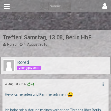
Spiel, Spaß und Unfug
Treffen! Samstag, 13.08, Berlin HbF
Rored
4. August 2016
Rored
younggay User
4. August 2016
+1
Heyo Kameraden und Kammeradinnen!
Ich habe mir aufgrund meines vorherigen Threads über Berlin