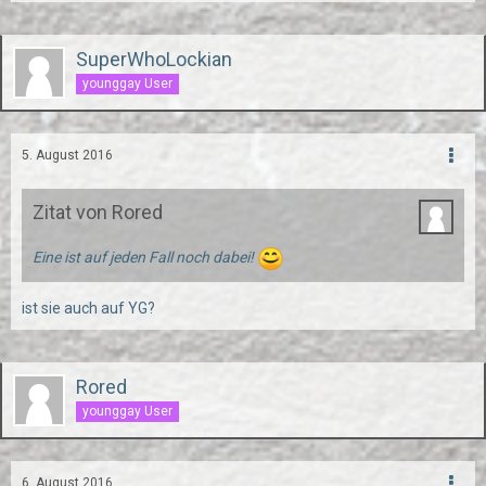
SuperWhoLockian
younggay User
5. August 2016
Zitat von Rored
Eine ist auf jeden Fall noch dabei!
ist sie auch auf YG?
Rored
younggay User
6. August 2016