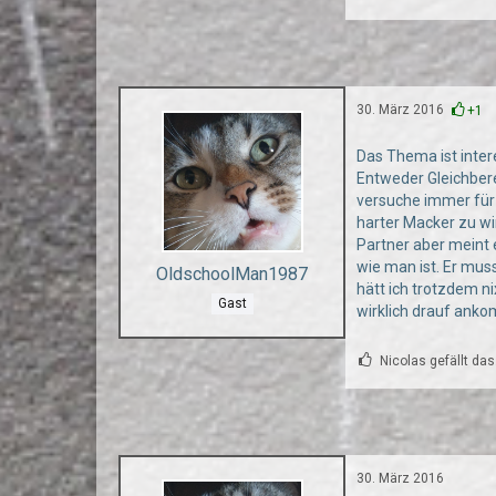
30. März 2016
+1
Das Thema ist intere
Entweder Gleichbere
versuche immer für 
harter Macker zu wi
Partner aber meint 
wie man ist. Er mus
OldschoolMan1987
hätt ich trotzdem n
Gast
wirklich drauf ank
Nicolas gefällt das
30. März 2016