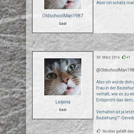
Aber ich schätz mal
OldschoolMan1987
Gast
30. März 2016
+1
@OldschoolMan19
Also ich würde dich 
Frau in der Beziehu
verhält, wie es zu 
Entspricht das dem
Leijona
Gast
Verhalten ist ja let
Beziehung?"-Gerede
Nicolas gefällt das