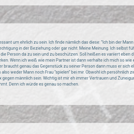
ssant um ehrlich zu sein. Ich finde nämlich das diese: "Ich bin der Mann o
chtigung in der Beziehung oder gar nicht. Meine Meinung. Ich selbst 
die Person da zu sein und zu beschützen. Soll heißen es variiert eben d
rken. Wenn ich weiß wie mein Partner ist dann verhalte ich mich so wie
er braucht genau das Gegenstück zu seiner Person dann muss er sich e
s also weder Mann noch Frau "spielen" bei mir. Obwohl ich persöhnlich
ix gegen männlich sein. Wichtig ist mir eh immer Vertrauen und Zuneig
ommt. Denn ich würde es genau so machen.
.