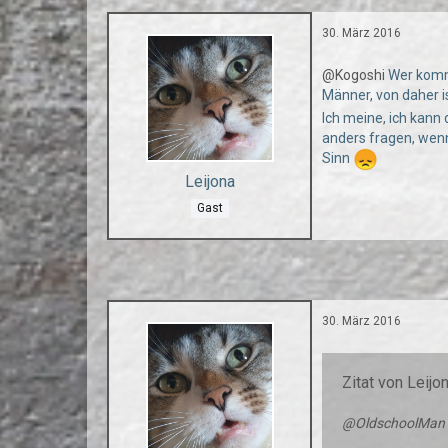
30. März 2016
@Kogoshi
Wer kommt
Männer, von daher i
Ich meine, ich kann 
anders fragen, wenn
Sinn
Leijona
Gast
30. März 2016
Zitat von Leijo
@OldschoolMan