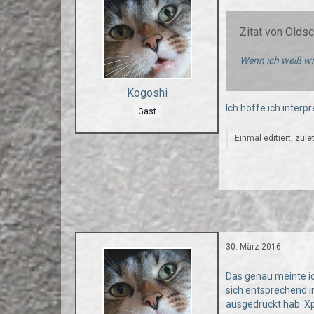
Zitat von Old
Wenn ich weiß wie
Kogoshi
Ich hoffe ich interp
Gast
Einmal editiert, zule
30. März 2016
Das genau meinte ich
sich entsprechend in
ausgedrückt hab. Xp