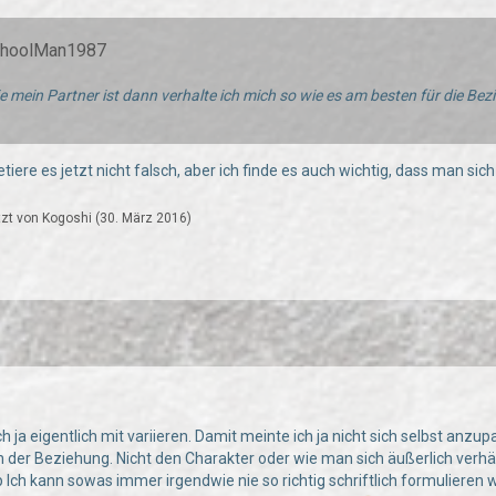
schoolMan1987
 mein Partner ist dann verhalte ich mich so wie es am besten für die Bezi
retiere es jetzt nicht falsch, aber ich finde es auch wichtig, dass man sic
tzt von Kogoshi (
30. März 2016
)
 ja eigentlich mit variieren. Damit meinte ich ja nicht sich selbst anzu
 der Beziehung. Nicht den Charakter oder wie man sich äußerlich verhält
 Ich kann sowas immer irgendwie nie so richtig schriftlich formulieren 