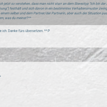
ch jetzt so verstehen, dass man nicht starr an dem Stereotyp "Ich bin der
ehung") festhält und sich davon in ein bestimmtes Verhaltensmuster zwin
u einem selber und dem Partner/der Partnerin, aber auch der Situation pa
em, was du meinst?^^
 ich. Danke fürs übersetzen. ^^:P
^