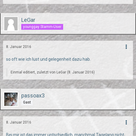
LeGar
younggay Stamm-User
8. Januar 2016
so oft wie ich lust und gelegenheit dazu hab.
Einmal editiert, zuletzt von
LeGar
(
8. Januar 2016
)
passoax3
Gast
8. Januar 2016
Bei mir ist das immer untschiedlich, manchmal Tagelang nicht,