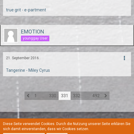
true grit - e-partment
EMOTION
younggay User
21. September 2016
Tangerine - Miley Cyrus
1
…
330
331
332
…
492
Diese Seite verwendet Cookies. Durch die Nutzung unserer Seite erklären Sie
Regeln
Datenschutzerklärung
Kontakt
Impressum
sich damit einverstanden, dass wir Cookies setzen.