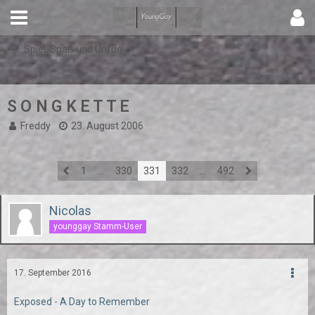
Spiel, Spaß und Unfug
S O N G K E T T E
Freddy
23. August 2006
1
…
330
331
332
…
492
Nicolas
younggay Stamm-User
17. September 2016
Exposed - A Day to Remember