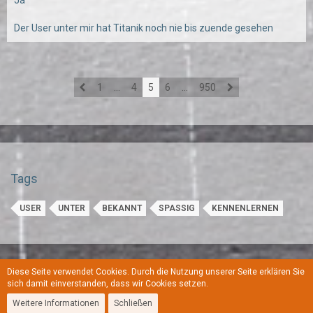
Ja
Der User unter mir hat Titanik noch nie bis zuende gesehen
1
…
4
5
6
…
950
Tags
USER
UNTER
BEKANNT
SPASSIG
KENNENLERNEN
Diese Seite verwendet Cookies. Durch die Nutzung unserer Seite erklären Sie
Regeln
Datenschutzerklärung
Kontakt
Impressum
sich damit einverstanden, dass wir Cookies setzen.
Weitere Informationen
Schließen