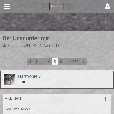
Spiel, Spaß und Unfug
Der User unter mir
Scandalous91
26. April 2013
1
…
4
5
6
…
950
Harmonie ♫
Gast
9. Mai 2013
Joa i-wie schon