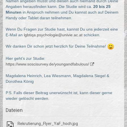
Namen angeben musst und diesen auch niemand durch Deine
Angaben herausfinden kann. Die Studie wird ca.
20 bis 25
Minuten
in Anspruch nehmen und Du kannst auch auf Deinem
Handy oder Tablet daran teilnehmen.
Wenn Du Fragen zur Studie hast, kannst Du uns jederzeit eine
E-Mail an
lgbtiqa.psychologie@univie.ac.at
schicken.
Wir danken Dir schon jetzt herzlich für Deine Teilnahme!
Hier geht’s zur Studie:
https://www.soscisurvey.de/youngandfabulous/
Magdalena Heinrich, Lea Wiesmann, Magdalena Siegel &
Dorothea König
P.S. Falls dieser Beitrag unerwünscht ist, kann dieser gerne
wieder gelöscht werden.
Dateien
Rekrutierung_Flyer_YaF_hoch.jpg