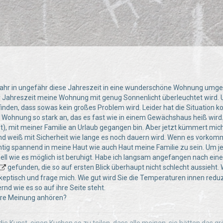
Jahr in ungefähr diese Jahreszeit in eine wunderschöne Wohnung umge
der Jahreszeit meine Wohnung mit genug Sonnenlicht überleuchtet wird. 
nden, dass sowas kein großes Problem wird. Leider hat die Situation 
Wohnung so stark an, das es fast wie in einem Gewächshaus heiß wird. 
st), mit meiner Familie an Urlaub gegangen bin. Aber jetzt kümmert mic
nd weiß mit Sicherheit wie lange es noch dauern wird. Wenn es vorkom
chtig spannend in meine Haut wie auch Haut meine Familie zu sein. Um jet
nell wie es möglich ist beruhigt. Habe ich langsam angefangen nach eine
gefunden, die so auf ersten Blick überhaupt nicht schlecht aussieht.
skeptisch und frage mich. Wie gut wird Sie die Temperaturen innen reduzi
nd wie es so auf ihre Seite steht.
ure Meinung anhören?