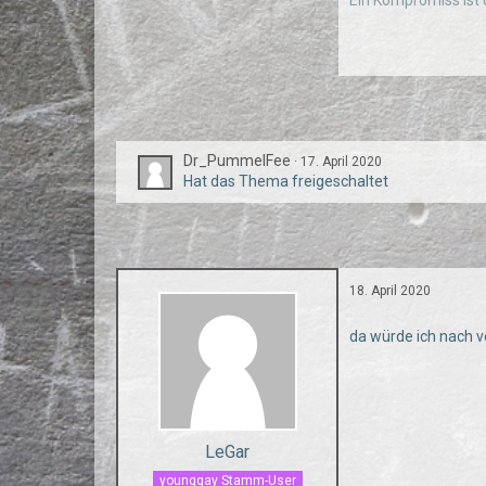
Ein Kompromiss ist 
Dr_PummelFee
17. April 2020
Hat das Thema freigeschaltet
18. April 2020
da würde ich nach 
LeGar
younggay Stamm-User