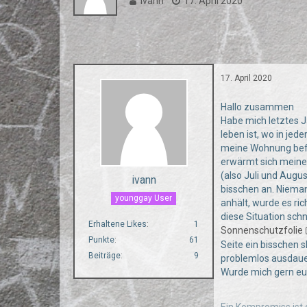
ivann
17. April 2020
17. April 2020
Hallo zusammen
Habe mich letztes 
leben ist, wo in je
meine Wohnung befi
erwärmt sich meine 
(also Juli und Augu
ivann
bisschen an. Niema
younggay User
anhält, wurde es ri
diese Situation sch
Erhaltene Likes
1
Sonnenschutzfolie
Punkte
61
Seite ein bisschen 
Beiträge
9
problemlos ausdauer
Wurde mich gern e