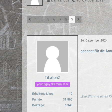
Damianboy
16. Oktober 2019
1
…
5
6
7
8
9
26. Dezember 2024
gebannt für die Ann
TiLaton2
younggay Stamm-User
Erhaltene Likes
110
„Die Stimme eines Ki
Punkte
31.895
Beiträge
6.348