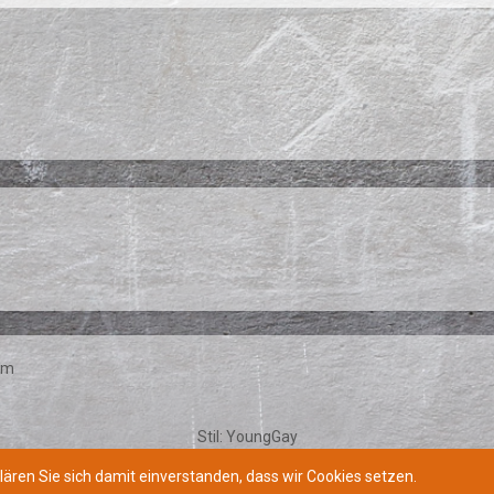
um
Stil:
YoungGay
Community-Software:
WoltLab Suite™
lären Sie sich damit einverstanden, dass wir Cookies setzen.