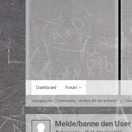
Dashboard
Forum
younggay.de ::: Community :: anders als die anderen
For
Melde/banne den User ü