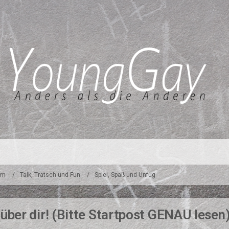
um
Talk, Tratsch und Fun
Spiel, Spaß und Unfug
ber dir! (Bitte Startpost GENAU lesen