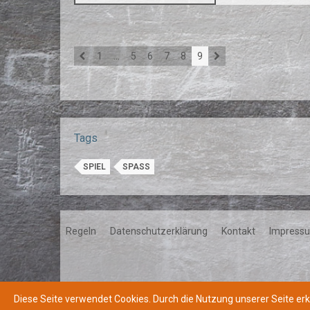
1
…
5
6
7
8
9
Tags
SPIEL
SPASS
Regeln
Datenschutzerklärung
Kontakt
Impress
Diese Seite verwendet Cookies. Durch die Nutzung unserer Seite erk