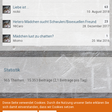
Liebe ist ...
63
nickii
10. August 2018
Hetero Mädchen sucht Schwulen/Bisexuellen Freund
23
98Caro
28. Dezember 2017
Mädchen lust zu chatten?
1
Miomo
20. Mai 2016
Statistik
965 Themen
15.353 Beiträge (2,1 Beiträge pro Tag)
Diese Seite verwendet Cookies. Durch die Nutzung unserer Seite erklären Sie
Regeln
Datenschutzerklärung
Kontakt
Impressum
sich damit einverstanden, dass wir Cookies setzen.