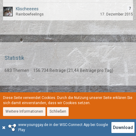
Klischeeees
7
Rainbowfeelings
17. Dezember 2015
Statistik
683 Themen
156.734 Beiträge (21,44 Beiträge pro Tag)
Diese Seite verwendet Cookies. Durch die Nutzung unserer Seite erklären Sie
Regeln
Datenschutzerklärung
Kontakt
Impressum
sich damit einverstanden, dass wir Cookies setzen.
Weitere Informationen
Schließen
Stil:
YoungGay
www.younggay.de in der WSC-Connect App bei Google
Community-Software:
WoltLab Suite™
Download
Play