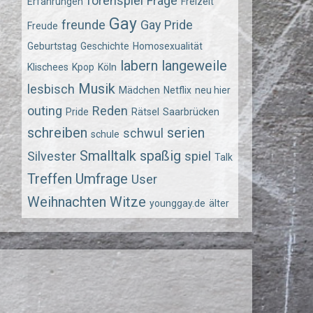
forenspiel
Frage
Erfahrungen
Freizeit
Gay
freunde
Gay Pride
Freude
Geburtstag
Geschichte
Homosexualität
labern
langeweile
Klischees
Kpop
Köln
Musik
lesbisch
Mädchen
Netflix
neu hier
outing
Reden
Pride
Rätsel
Saarbrücken
schreiben
serien
schwul
schule
Smalltalk
spaßig
Silvester
spiel
Talk
Treffen
Umfrage
User
Weihnachten
Witze
younggay.de
älter