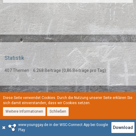
Statistik
407 Themen
6.268 Beiträge (0,86 Beiträge pro Tag)
Diese Seite verwendet Cookies. Durch die Nutzung unserer Seite erklären Sie
Regeln
Datenschutzerklärung
Kontakt
Impressum
sich damit einverstanden, dass wir Cookies setzen.
Weitere Informationen
Schließen
Stil:
YoungGay
www.younggay.de in der WSC-Connect App bei Google
Community-Software:
WoltLab Suite™
Download
Play