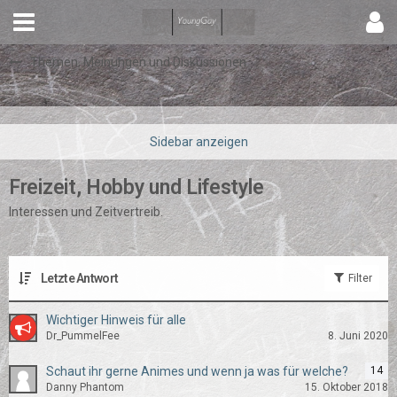
Themen, Meinungen und Diskussionen
Freizeit, Hobby und Lifestyle
Interessen und Zeitvertreib.
Letzte Antwort
Filter
Wichtiger Hinweis für alle
Dr_PummelFee
8. Juni 2020
Schaut ihr gerne Animes und wenn ja was für welche?
14
Danny Phantom
15. Oktober 2018