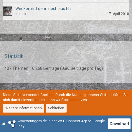
Wer kommt denn noch aus hh
dom olli
17. April 2018
Statistik
407 Themen
6.268 Beiträge (0,86 Beiträge pro Tag)
Diese Seite verwendet Cookies. Durch die Nutzung unserer Seite erklären Sie
Regeln
Datenschutzerklärung
Kontakt
Impressum
sich damit einverstanden, dass wir Cookies setzen.
Weitere Informationen
Schließen
Stil:
YoungGay
www.younggay.de in der WSC-Connect App bei Google
Community-Software:
WoltLab Suite™
Download
Play