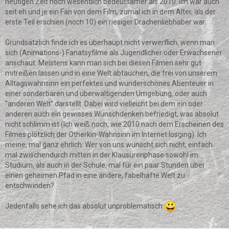
heutigen Zeit noch wesentlich bedeutsamer als 2010. Ich war auch
seit eh und je ein Fan von dem Film, zumal ich in dem Alter, als der
erste Teil erschien (noch 10) ein riesiger Drachenliebhaber war.
Grundsätzlich finde ich es überhaupt nicht verwerflich, wenn man
sich (Animations-) Fanatsyfilme als Jugendlicher oder Erwachsener
anschaut. Meistens kann man sich bei diesen Filmen sehr gut
mitreißen lassen und in eine Welt abtauchen, die frei von unserem
Alltagswahnsinn ein perfektes und wunderschönes Abenteuer in
einer sonderbaren und überwältigenden Umgebung, oder auch
''anderen Welt'' darstellt. Dabei wird vielleicht bei dem ein oder
anderen auch ein gewisses Wunschdenken befriedigt, was absolut
nicht schlimm ist (Ich weiß noch, wie 2010 nach dem Erscheinen des
Filmes plötzlich der Otherkin-Wahnsinn im Internet losging). Ich
meine, mal ganz ehrlich: Wer von uns wünscht sich nicht, einfach
mal zwischendurch mitten in der Klausurenphase sowohl im
Studium, als auch in der Schule, mal für ein paar Stunden über
einen geheimen Pfad in eine andere, fabelhafte Welt zu
entschwinden?
Jedenfalls sehe ich das absolut unproblematisch