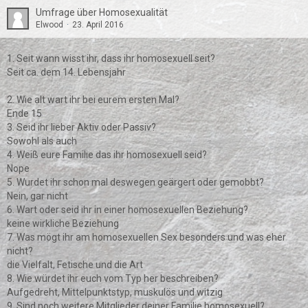
Umfrage über Homosexualität
Elwood
23. April 2016
1. Seit wann wisst ihr, dass ihr homosexuell seit?
Seit ca. dem 14. Lebensjahr
2. Wie alt wart ihr bei eurem ersten Mal?
Ende 15
3. Seid ihr lieber Aktiv oder Passiv?
Sowohl als auch
4. Weiß eure Familie das ihr homosexuell seid?
Nope
5. Wurdet ihr schon mal deswegen geärgert oder gemobbt?
Nein, gar nicht
6. Wart oder seid ihr in einer homosexuellen Beziehung?
keine wirkliche Beziehung
7. Was mögt ihr am homosexuellen Sex besonders und was eher
nicht?
die Vielfalt, Fetische und die Art
8. Wie würdet ihr euch vom Typ her beschreiben?
Aufgedreht, Mittelpunktstyp, muskulös und witzig
9. Sind noch weitere Mitglieder deiner Familie homosexuell?