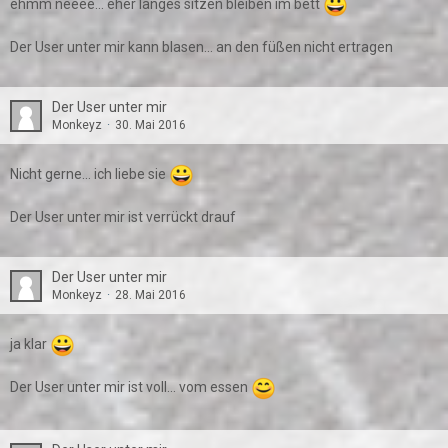
ehmm neeee... eher langes sitzen bleiben im bett
Der User unter mir kann blasen... an den füßen nicht ertragen
Der User unter mir
Monkeyz
30. Mai 2016
Nicht gerne... ich liebe sie
Der User unter mir ist verrückt drauf
Der User unter mir
Monkeyz
28. Mai 2016
ja klar
Der User unter mir ist voll... vom essen