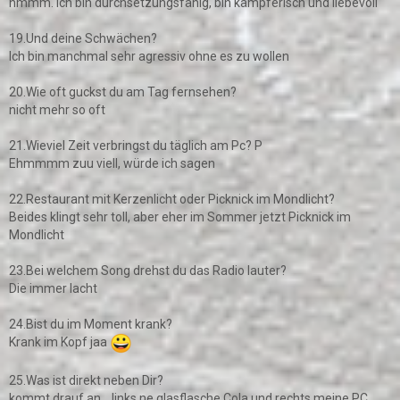
hmmm. Ich bin durchsetzungsfähig, bin kämpferisch und liebevoll
19.Und deine Schwächen?
Ich bin manchmal sehr agressiv ohne es zu wollen
20.Wie oft guckst du am Tag fernsehen?
nicht mehr so oft
21.Wieviel Zeit verbringst du täglich am Pc? P
Ehmmmm zuu viell, würde ich sagen
22.Restaurant mit Kerzenlicht oder Picknick im Mondlicht?
Beides klingt sehr toll, aber eher im Sommer jetzt Picknick im
Mondlicht
23.Bei welchem Song drehst du das Radio lauter?
Die immer lacht
24.Bist du im Moment krank?
Krank im Kopf jaa
25.Was ist direkt neben Dir?
kommt drauf an... links ne glasflasche Cola und rechts meine PC