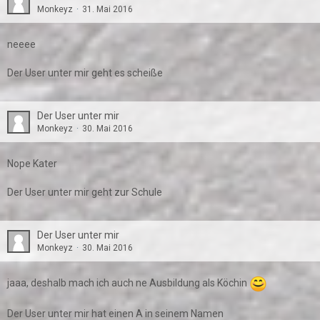
Monkeyz
31. Mai 2016
neeee
Der User unter mir geht es scheiße
Der User unter mir
Monkeyz
30. Mai 2016
Nope Kater
Der User unter mir geht zur Schule
Der User unter mir
Monkeyz
30. Mai 2016
jaaa, deshalb mach ich auch ne Ausbildung als Köchin
Der User unter mir hat einen A in seinem Namen