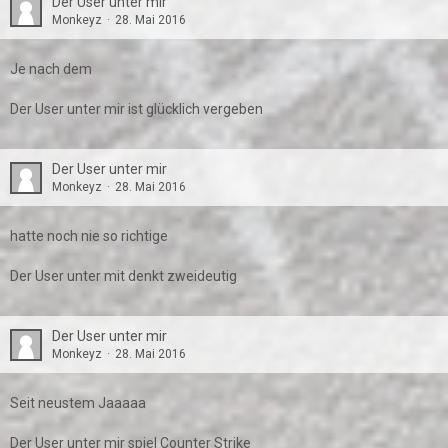
Der User unter mir
Monkeyz
28. Mai 2016
Je nach dem
Der User unter mir ist glücklich vergeben
Der User unter mir
Monkeyz
28. Mai 2016
hatte noch nie so richtige
Der User unter mit denkt zweideutig
Der User unter mir
Monkeyz
28. Mai 2016
Seit neustem Jaaaaa
Der User unter mir spiel Counter Strike