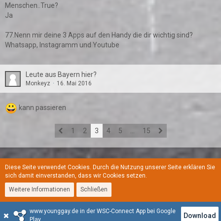
Menschen..True?
Ja
77.Nenn mir deine 3 Apps auf den Handy die dir wichtig sind?
Whatsapp, Instagramm und Youtube
Leute aus Bayern hier?
Monkeyz
16. Mai 2016
kann passieren
1
2
3
4
5
…
15
Diese Seite verwendet Cookies. Durch die Nutzung unserer Seite erklären Sie
Regeln
Datenschutzerklärung
Kontakt
Impressum
sich damit einverstanden, dass wir Cookies setzen.
Weitere Informationen
Schließen
Stil:
YoungGay
www.younggay.de in der WSC-Connect App bei Google
Community-Software:
WoltLab Suite™
Download
Play