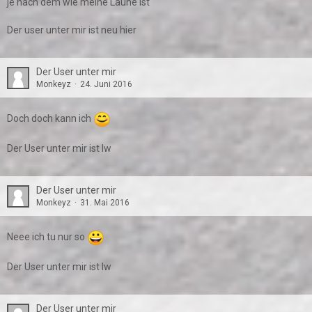
je nach dem wie meine Laune ist
Der user unter mir ist neu hier
Der User unter mir
Monkeyz
24. Juni 2016
Doch doch kann ich
Der User unter mir ist lw
Der User unter mir
Monkeyz
31. Mai 2016
Neee ich tu nur so
Der User unter mir ist lw
Der User unter mir