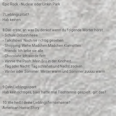
Epic Rock - Nuclear oder Linkin Park
7.Lieblingszitat?
Hab keinen
8.Das erste, an was Du denkst wenn du folgende Wörter hörst...
- Schule:Occchh neee
- Talkshows: Noch nie richtig gesehen
- Shopping: Wehe Mädchen Mädchen Klamotten
- Friends: Ich liebe sie alle
- Chocolate: Ich werde fett
- Winnie the Pooh: Mein Bro in der Kindheit
- Tag oder Nacht: Tag schlafen und Nacht zocken
- Winter oder Sommer: Winter warm und Sommer zuuuu warm
9.Dein Lieblingssport:
Hab kein richtiges, baer hatte mal Tischtennis gespielt.. gilt das?
10.Wie heißt deine Lieblingsfernsehserie?
American Horror Story