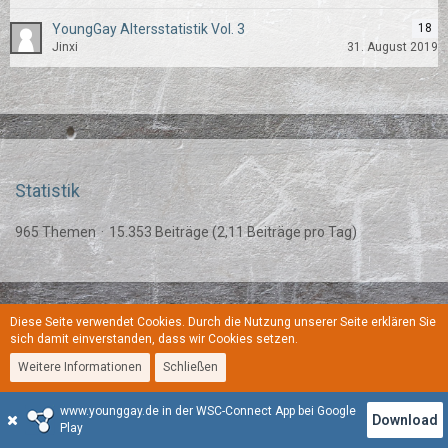
YoungGay Altersstatistik Vol. 3
18
Jinxi
31. August 2019
Statistik
965 Themen
15.353 Beiträge (2,11 Beiträge pro Tag)
Diese Seite verwendet Cookies. Durch die Nutzung unserer Seite erklären Sie
Regeln
Datenschutzerklärung
Kontakt
Impressum
sich damit einverstanden, dass wir Cookies setzen.
Weitere Informationen
Schließen
Stil:
YoungGay
www.younggay.de in der WSC-Connect App bei Google
Community-Software:
WoltLab Suite™
Download
Play