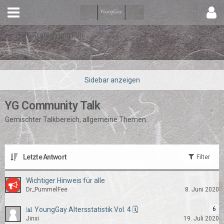
Talk, Tratsch und Fun
YG Community Talk
Gemischter Talkbereich, allgemeine Themen.
Letzte Antwort
Filter
Wichtiger Hinweis für alle
Dr_PummelFee
8. Juni 2020
📊 YoungGay Altersstatistik Vol. 4 🗓
6
Jinxi
19. Juli 2020