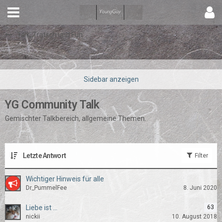
Talk, Tratsch und Fun
YG Community Talk
Gemischter Talkbereich, allgemeine Themen.
Letzte Antwort
Filter
Wichtiger Hinweis für alle
Dr_PummelFee
8. Juni 2020
Liebe ist ...
63
nickii
10. August 2018