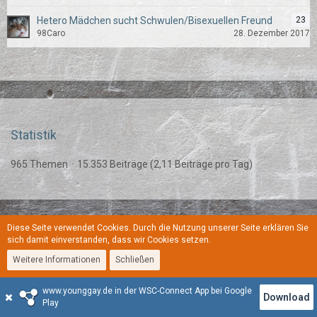
Hetero Mädchen sucht Schwulen/Bisexuellen Freund
23
98Caro
28. Dezember 2017
Statistik
965 Themen
15.353 Beiträge (2,11 Beiträge pro Tag)
Diese Seite verwendet Cookies. Durch die Nutzung unserer Seite erklären Sie
Regeln
Datenschutzerklärung
Kontakt
Impressum
sich damit einverstanden, dass wir Cookies setzen.
Weitere Informationen
Schließen
Stil:
YoungGay
www.younggay.de in der WSC-Connect App bei Google
Community-Software:
WoltLab Suite™
Download
Play