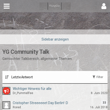
Talk, Tratsch und Fun
YG Community Talk
Gemischter Talkbereich, allgemeine Themen.
Letzte Antwort
Filter
Wichtiger Hinweis für alle
Dr_PummelFee
8. Juni 2020
Cristopher Streeeeeet Day Berlin! :D
33
Rored
16. Juli 2018