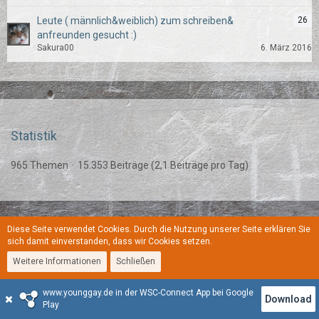
Leute ( männlich&weiblich) zum schreiben&
26
anfreunden gesucht :)
Sakura00
6. März 2016
Statistik
965 Themen
15.353 Beiträge (2,1 Beiträge pro Tag)
Diese Seite verwendet Cookies. Durch die Nutzung unserer Seite erklären Sie
Regeln
Datenschutzerklärung
Kontakt
Impressum
sich damit einverstanden, dass wir Cookies setzen.
Weitere Informationen
Schließen
Stil:
YoungGay
www.younggay.de in der WSC-Connect App bei Google
Community-Software:
WoltLab Suite™
Download
Play