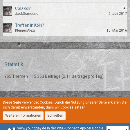
CSD Köln
4
JackSomeone
6. Juli 2017
Treffen in Köln?
KleinesAlexi
10. Mai 2016
Statistik
965 Themen
15.353 Beiträge (2,11 Beiträge pro Tag)
Diese Seite verwendet Cookies. Durch die Nutzung unserer Seite erklären Sie
Regeln
Datenschutzerklärung
Kontakt
Impressum
sich damit einverstanden, dass wir Cookies setzen.
Weitere Informationen
Schließen
Stil:
YoungGay
www.younggay.de in der WSC-Connect App bei Google