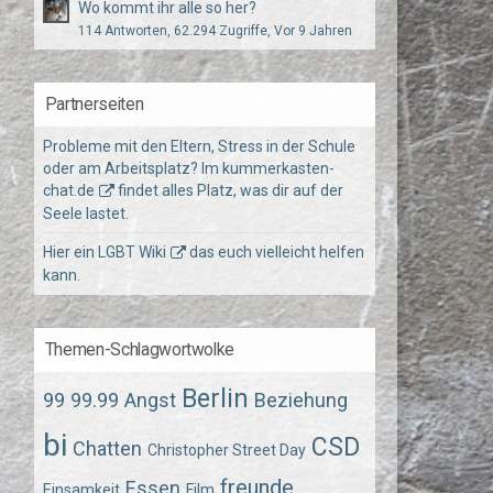
Wo kommt ihr alle so her?
114 Antworten, 62.294 Zugriffe, Vor 9 Jahren
Partnerseiten
Probleme mit den Eltern, Stress in der Schule
oder am Arbeitsplatz? Im
kummerkasten-
chat.de
findet alles Platz, was dir auf der
Seele lastet.
Hier ein
LGBT Wiki
das euch vielleicht helfen
kann.
Themen-Schlagwortwolke
Berlin
99
99.99
Angst
Beziehung
bi
CSD
Chatten
Christopher Street Day
freunde
Essen
Einsamkeit
Film