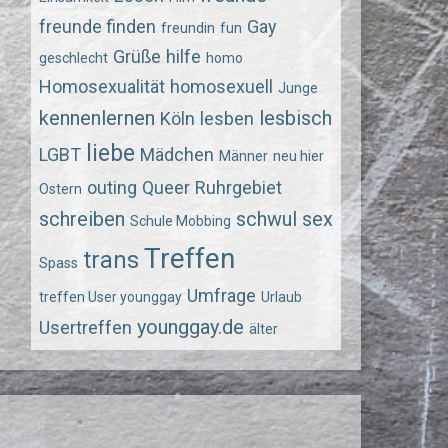
freunde finden
Gay
freundin
fun
Grüße
hilfe
geschlecht
homo
Homosexualität
homosexuell
Junge
kennenlernen
lesbisch
Köln
lesben
liebe
LGBT
Mädchen
Männer
neu hier
outing
Queer
Ruhrgebiet
Ostern
schreiben
schwul
sex
Schule Mobbing
Treffen
trans
Spass
Umfrage
treffen User younggay
Urlaub
younggay.de
Usertreffen
älter