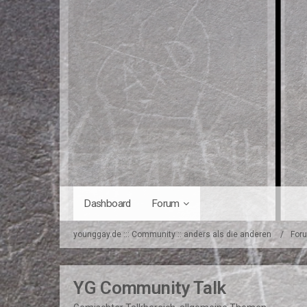
Dashboard
Forum
younggay.de ::: Community :: anders als die anderen
For
YG Community Talk