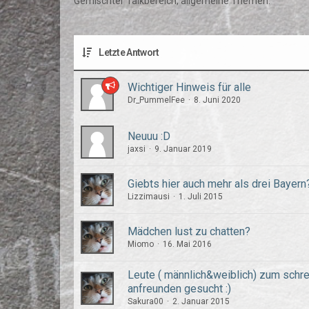
Gemischter Talkbereich, allgemeine Themen.
Letzte Antwort
Wichtiger Hinweis für alle
Dr_PummelFee
8. Juni 2020
Neuuu :D
jaxsi
9. Januar 2019
Giebts hier auch mehr als drei Bayern
Lizzimausi
1. Juli 2015
Mädchen lust zu chatten?
Miomo
16. Mai 2016
Leute ( männlich&weiblich) zum schr
anfreunden gesucht :)
Sakura00
2. Januar 2015