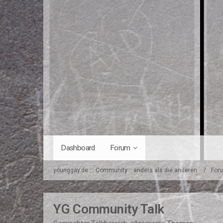
Dashboard
Forum
younggay.de ::: Community :: anders als die anderen
For
YG Community Talk