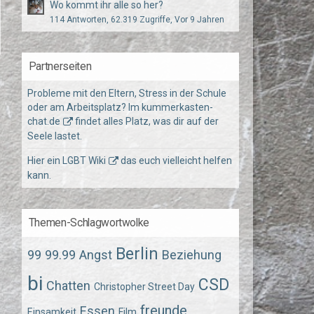
Wo kommt ihr alle so her?
114 Antworten, 62.319 Zugriffe, Vor 9 Jahren
Partnerseiten
Probleme mit den Eltern, Stress in der Schule
oder am Arbeitsplatz? Im
kummerkasten-
chat.de
findet alles Platz, was dir auf der
Seele lastet.
Hier ein
LGBT Wiki
das euch vielleicht helfen
kann.
Themen-Schlagwortwolke
Berlin
99
99.99
Angst
Beziehung
bi
CSD
Chatten
Christopher Street Day
freunde
Essen
Einsamkeit
Film