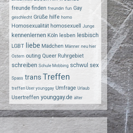
freunde finden
Gay
freundin
fun
Grüße
hilfe
geschlecht
homo
Homosexualität
homosexuell
Junge
kennenlernen
lesbisch
Köln
lesben
liebe
LGBT
Mädchen
Männer
neu hier
outing
Queer
Ruhrgebiet
Ostern
schreiben
schwul
sex
Schule Mobbing
Treffen
trans
Spass
Umfrage
treffen User younggay
Urlaub
younggay.de
Usertreffen
älter