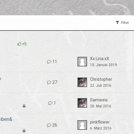
Filter
+5
Xx.Lina.xX
11
10. Januar 2019
?
Christopher
27
22. Juli 2016
Samweis
1
20. Mai 2016
eiben&
pinkflower
26
6. März 2016