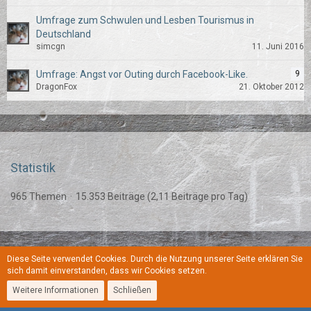
Umfrage zum Schwulen und Lesben Tourismus in
Deutschland
simcgn
11. Juni 2016
Umfrage: Angst vor Outing durch Facebook-Like.
9
DragonFox
21. Oktober 2012
Statistik
965 Themen
15.353 Beiträge (2,11 Beiträge pro Tag)
Diese Seite verwendet Cookies. Durch die Nutzung unserer Seite erklären Sie
Regeln
Datenschutzerklärung
Kontakt
Impressum
sich damit einverstanden, dass wir Cookies setzen.
Weitere Informationen
Schließen
Stil:
YoungGay