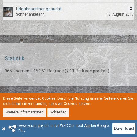
Urlaubspartner gesucht
2
Sonnenanbeterin
16. August 2017
Statistik
965 Themen
15.353 Beiträge (2,11 Beiträge pro Tag)
Diese Seite verwendet Cookies. Durch die Nutzung unserer Seite erklären Sie
Regeln
Datenschutzerklärung
Kontakt
Impressum
sich damit einverstanden, dass wir Cookies setzen.
Weitere Informationen
Schließen
Stil:
YoungGay
www.younggay.de in der WSC-Connect App bei Google
Community-Software:
WoltLab Suite™
Download
Play