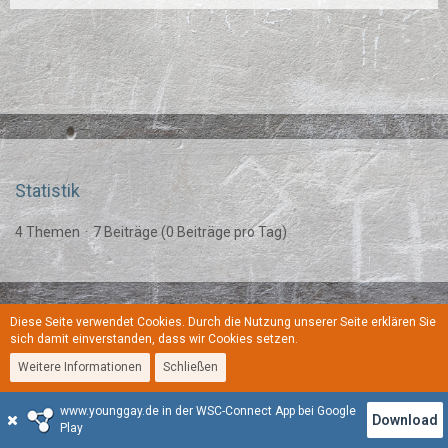
Statistik
4 Themen
7 Beiträge (0 Beiträge pro Tag)
Diese Seite verwendet Cookies. Durch die Nutzung unserer Seite erklären Sie
Regeln
Datenschutzerklärung
Kontakt
Impressum
sich damit einverstanden, dass wir Cookies setzen.
Weitere Informationen
Schließen
Stil:
YoungGay
www.younggay.de in der WSC-Connect App bei Google
Community-Software:
WoltLab Suite™
Download
Play