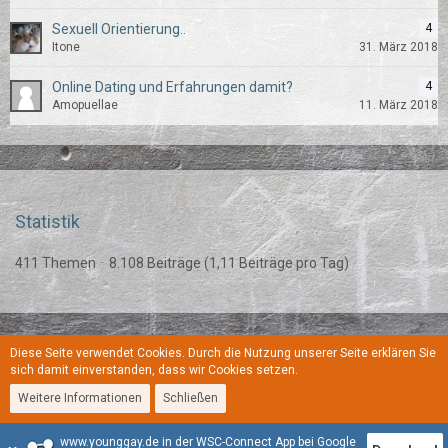
Sexuell Orientierung..
4
Itone
31. März 2018
Online Dating und Erfahrungen damit?
4
Amopuellae
11. März 2018
Statistik
411 Themen
8.108 Beiträge (1,11 Beiträge pro Tag)
Diese Seite verwendet Cookies. Durch die Nutzung unserer Seite erklären Sie
Regeln
Datenschutzerklärung
Kontakt
Impressum
sich damit einverstanden, dass wir Cookies setzen.
Weitere Informationen
Schließen
Stil:
YoungGay
www.younggay.de in der WSC-Connect App bei Google