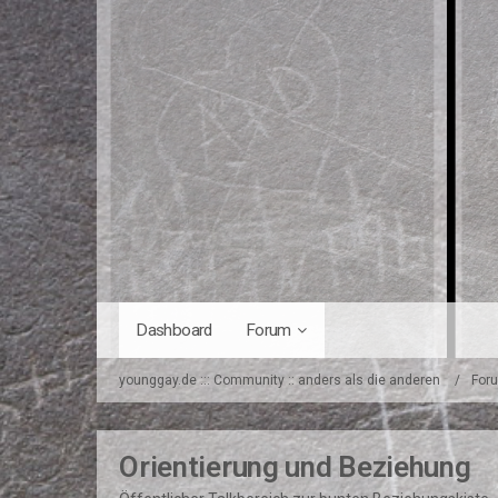
Dashboard
Forum
younggay.de ::: Community :: anders als die anderen
For
Orientierung und Beziehung