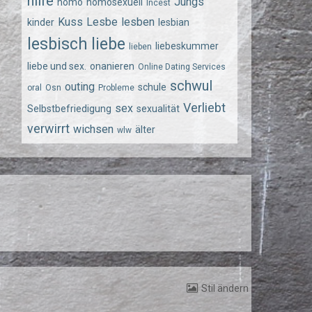
hilfe
Jungs
homo
homosexuell
Incest
Kuss
Lesbe
lesben
kinder
lesbian
lesbisch
liebe
liebeskummer
lieben
liebe und sex.
onanieren
Online Dating Services
schwul
outing
schule
oral
Osn
Probleme
Verliebt
sex
Selbstbefriedigung
sexualität
verwirrt
wichsen
älter
wlw
Stil ändern