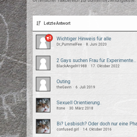
Öffentlicher Talkbereich zur bunten Beziehungskiste.
Letzte Antwort
Wichtiger Hinweis für alle
Dr_PummelFee
8. Juni 2020
2 Gays suchen Frau für Experimente...
BlackAngelH1988
17. Oktober 2022
Outing
theGavin
6. Juli 2019
Sexuell Orientierung..
Itone
30. März 2018
Bi? Lesbisch? Oder doch nur eine Ph
confused.girl
14. Oktober 2016