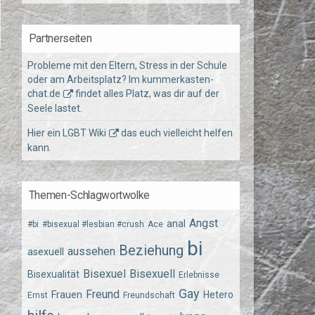
Partnerseiten
Probleme mit den Eltern, Stress in der Schule
oder am Arbeitsplatz? Im
kummerkasten-
chat.de
findet alles Platz, was dir auf der
Seele lastet.
Hier ein
LGBT Wiki
das euch vielleicht helfen
kann.
Themen-Schlagwortwolke
Angst
anal
#bi
#bisexual #lesbian #crush
Ace
bi
Beziehung
aussehen
asexuell
Bisexuel
Bisexuell
Bisexualität
Erlebnisse
Gay
Freund
Frauen
Hetero
Ernst
Freundschaft