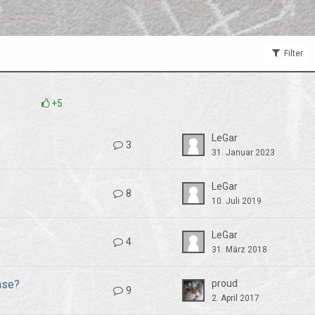
Filter
+5
LeGar
3
31. Januar 2023
LeGar
8
10. Juli 2019
LeGar
4
31. März 2018
ase?
proud
9
2. April 2017