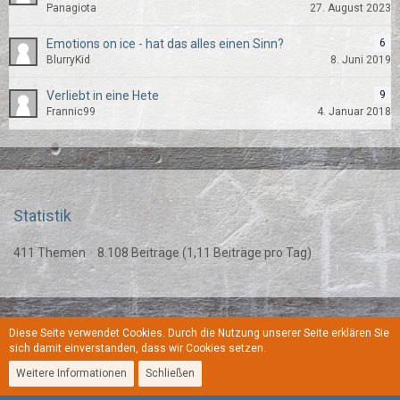
Panagiota
27. August 2023
Emotions on ice - hat das alles einen Sinn?
6
BlurryKid
8. Juni 2019
Verliebt in eine Hete
9
Frannic99
4. Januar 2018
Statistik
411 Themen
8.108 Beiträge (1,11 Beiträge pro Tag)
Diese Seite verwendet Cookies. Durch die Nutzung unserer Seite erklären Sie
Regeln
Datenschutzerklärung
Kontakt
Impressum
sich damit einverstanden, dass wir Cookies setzen.
Weitere Informationen
Schließen
Stil:
YoungGay