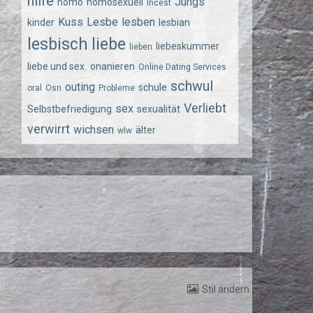
hilfe
Jungs
homo
homosexuell
Incest
Kuss
Lesbe
lesben
kinder
lesbian
lesbisch
liebe
liebeskummer
lieben
liebe und sex.
onanieren
Online Dating Services
schwul
outing
schule
oral
Osn
Probleme
Verliebt
sex
Selbstbefriedigung
sexualität
verwirrt
wichsen
älter
wlw
Stil ändern