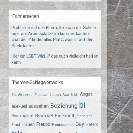
Partnerseiten
Probleme mit den Eltern, Stress in der Schule
oder am Arbeitsplatz? Im
kummerkasten-
chat.de
findet alles Platz, was dir auf der
Seele lastet.
Hier ein
LGBT Wiki
das euch vielleicht helfen
kann.
Themen-Schlagwortwolke
Angst
anal
#bi
#bisexual #lesbian #crush
Ace
bi
Beziehung
aussehen
asexuell
Bisexuel
Bisexuell
Bisexualität
Erlebnisse
Gay
Freund
Frauen
Hetero
Ernst
Freundschaft