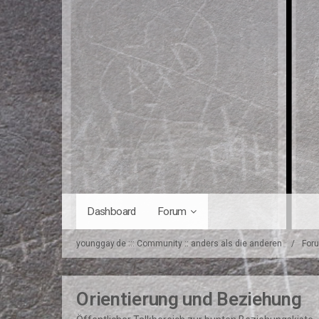
Dashboard
Forum
younggay.de ::: Community :: anders als die anderen
For
Orientierung und Beziehung