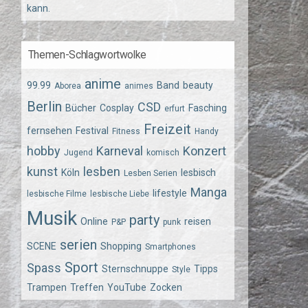
kann.
Themen-Schlagwortwolke
anime
99.99
Band
beauty
Aborea
animes
Berlin
CSD
Bücher
Cosplay
Fasching
erfurt
Freizeit
fernsehen
Festival
Fitness
Handy
hobby
Karneval
Konzert
Jugend
komisch
kunst
lesben
Köln
lesbisch
Lesben Serien
Manga
lifestyle
lesbische Filme
lesbische Liebe
Musik
party
Online
reisen
P&P
punk
serien
SCENE
Shopping
Smartphones
Sport
Spass
Sternschnuppe
Tipps
Style
Trampen
Treffen
YouTube
Zocken