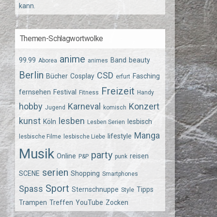
kann.
Themen-Schlagwortwolke
anime
99.99
Band
beauty
Aborea
animes
Berlin
CSD
Bücher
Cosplay
Fasching
erfurt
Freizeit
fernsehen
Festival
Fitness
Handy
hobby
Karneval
Konzert
Jugend
komisch
kunst
lesben
Köln
lesbisch
Lesben Serien
Manga
lifestyle
lesbische Filme
lesbische Liebe
Musik
party
Online
reisen
P&P
punk
serien
SCENE
Shopping
Smartphones
Sport
Spass
Sternschnuppe
Tipps
Style
Trampen
Treffen
YouTube
Zocken