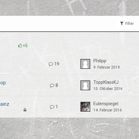
Filter
+5
Philipp
19
9. Februar 2019
pop
ToppKlassKJ
8
10. Oktober 2016
Mainz
Eulenspiegel.
1
14. Februar 2016