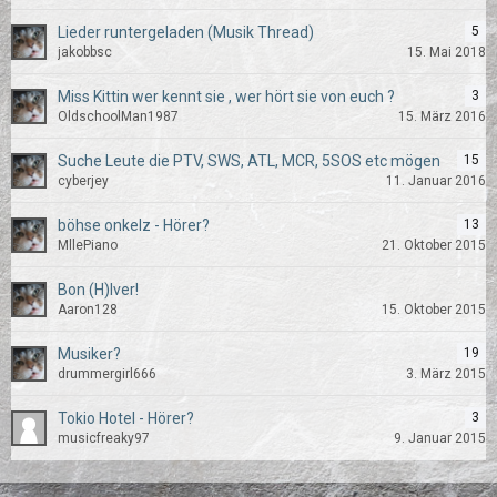
Lieder runtergeladen (Musik Thread)
5
jakobbsc
15. Mai 2018
Miss Kittin wer kennt sie , wer hört sie von euch ?
3
OldschoolMan1987
15. März 2016
Suche Leute die PTV, SWS, ATL, MCR, 5SOS etc mögen
15
cyberjey
11. Januar 2016
böhse onkelz - Hörer?
13
MllePiano
21. Oktober 2015
Bon (H)Iver!
Aaron128
15. Oktober 2015
Musiker?
19
drummergirl666
3. März 2015
Tokio Hotel - Hörer?
3
musicfreaky97
9. Januar 2015