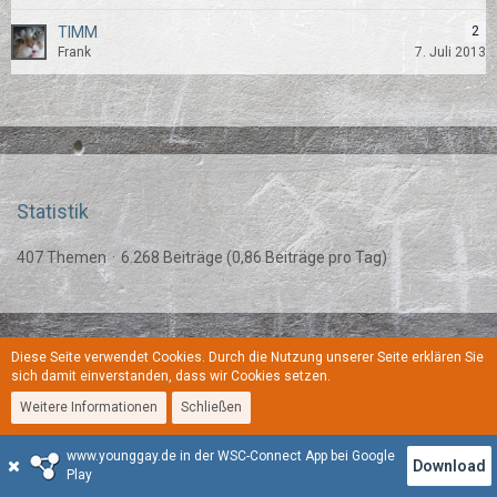
TIMM
2
Frank
7. Juli 2013
Statistik
407 Themen
6.268 Beiträge (0,86 Beiträge pro Tag)
Diese Seite verwendet Cookies. Durch die Nutzung unserer Seite erklären Sie
Regeln
Datenschutzerklärung
Kontakt
Impressum
sich damit einverstanden, dass wir Cookies setzen.
Weitere Informationen
Schließen
Stil:
YoungGay
www.younggay.de in der WSC-Connect App bei Google
Community-Software:
WoltLab Suite™
Download
Play