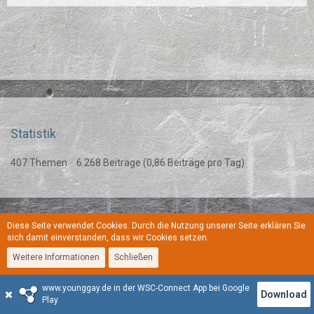
Statistik
407 Themen
6.268 Beiträge (0,86 Beiträge pro Tag)
Diese Seite verwendet Cookies. Durch die Nutzung unserer Seite erklären Sie
Regeln
Datenschutzerklärung
Kontakt
Impressum
sich damit einverstanden, dass wir Cookies setzen.
Weitere Informationen
Schließen
Stil:
YoungGay
www.younggay.de in der WSC-Connect App bei Google
Community-Software:
WoltLab Suite™
Download
Play