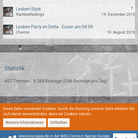
Lesben Style
7
Rainbowfeelings
19. Dezember 2015
Lesben Party im Delta - Essen am 04.09.
Charme
10. August 2015
Statistik
407 Themen
6.268 Beiträge (0,86 Beiträge pro Tag)
Diese Seite verwendet Cookies. Durch die Nutzung unserer Seite erklären Sie
Regeln
Datenschutzerklärung
Kontakt
Impressum
sich damit einverstanden, dass wir Cookies setzen.
Weitere Informationen
Schließen
Stil:
YoungGay
www.younggay.de in der WSC-Connect App bei Google